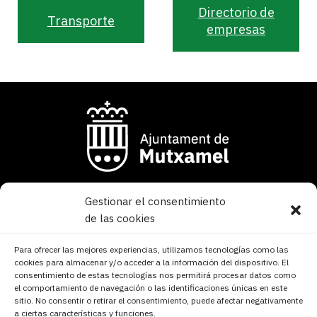
Directorio de
Transporte
empresas
Gestionar el consentimiento
Av. Carlos Soler 46
de las cookies
03110 Mutxamel – Alicante
Para ofrecer las mejores experiencias, utilizamos tecnologías como las
965 955 910
cookies para almacenar y/o acceder a la información del dispositivo. El
info@mutxamel.org
consentimiento de estas tecnologías nos permitirá procesar datos como
CIF: P0309000H
el comportamiento de navegación o las identificaciones únicas en este
sitio. No consentir o retirar el consentimiento, puede afectar negativamente
a ciertas características y funciones.