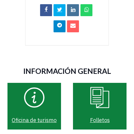
Compartir
Tweet
LinkedIn
Share
en
on
Facebook
WhatsApp
Share
Correo
on
electrónico
Telegram
INFORMACIÓN GENERAL
Oficina de turismo
Folletos