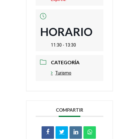
HORARIO
11:30 - 13:30
CATEGORÍA
Turismo
COMPARTIR
Compartir
Tweet
LinkedIn
Share
en
on