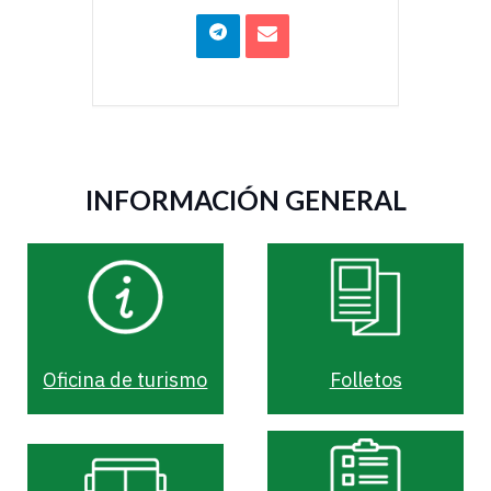
Facebook
WhatsApp
Share
Correo
on
electrónico
Telegram
INFORMACIÓN GENERAL
Oficina de turismo
Folletos