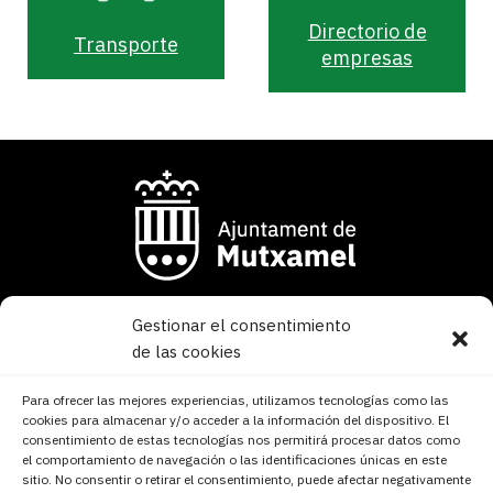
Directorio de
Transporte
empresas
Gestionar el consentimiento
Av. Carlos Soler 46
de las cookies
03110 Mutxamel – Alicante
Para ofrecer las mejores experiencias, utilizamos tecnologías como las
965 955 910
cookies para almacenar y/o acceder a la información del dispositivo. El
info@mutxamel.org
consentimiento de estas tecnologías nos permitirá procesar datos como
CIF: P0309000H
el comportamiento de navegación o las identificaciones únicas en este
sitio. No consentir o retirar el consentimiento, puede afectar negativamente